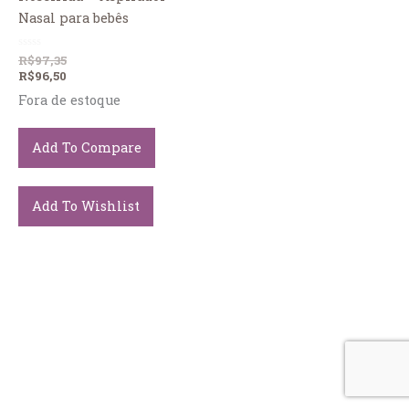
Nasal para bebês
Avaliação
R$
97,35
0
R$
96,50
de
5
Fora de estoque
Add To Compare
Add To Wishlist