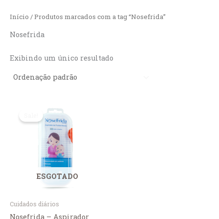
Ir
Início
/ Produtos marcados com a tag “Nosefrida”
para
o
Nosefrida
conteúdo
Exibindo um único resultado
Sale!
ESGOTADO
Cuidados diários
Nosefrida – Aspirador