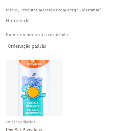
Ir
Início
/ Produtos marcados com a tag “Hidratante”
para
o
Hidratante
conteúdo
Exibindo um único resultado
Quantity
Cuidados diários
Pós-Sol Babydeas